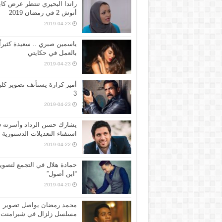
راندا البحيري تنتظر عرض كاب
أنوش 2 في رمضان 2019
2019-04-23
ياسمين صبري .. سعيدة كثيراً
بالعمل في حكايتي
2019-04-23
أمير كرارة يستأنف تصوير كل
3
2019-04-23
يشارك حسن الرداد وأسرته 
استفتاء التعديلات الدستورية
2019-04-22
حمادة هلال في التجمع لتصوي
“ابن أصول”
2019-04-20
محمد رمضان يواصل تصوير
مسلسل زلزال في شبرامنت