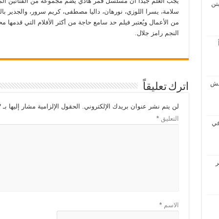
يجب العلم جيداً ان مسلسل قمر هادي يضم مجموعة من الفنانين ال
تن
سلامة، يسرا اللوزي، نورهان، داليا مصطفى، كريم سرور، والجدير بال
من الأعمال ويُعتبر فيلم حد سامع حاجة من أكثر الأفلام التي قدمها م
النجم رامز جلال.
بش
اترك تعليقاً
لن يتم نشر عنوان بريدك الإلكتروني.
الحقول الإلزامية مشار إليها بـ
*
التعليق
*
في
ر
الاسم
*